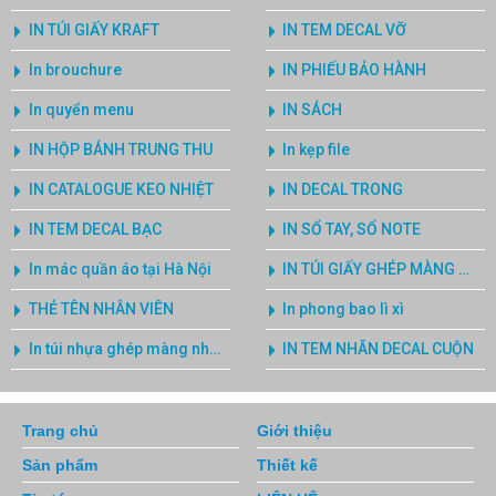
IN TÚI GIẤY KRAFT
IN TEM DECAL VỠ
In brouchure
IN PHIẾU BẢO HÀNH
In quyển menu
IN SÁCH
IN HỘP BÁNH TRUNG THU
In kẹp file
IN CATALOGUE KEO NHIỆT
IN DECAL TRONG
IN TEM DECAL BẠC
IN SỔ TAY, SỔ NOTE
In mác quần áo tại Hà Nội
IN TÚI GIẤY GHÉP MÀNG NHÔM 3 BIÊN
THẺ TÊN NHÂN VIÊN
In phong bao lì xì
In túi nhựa ghép màng nhôm phức hợp không cần trục ống đồng
IN TEM NHÃN DECAL CUỘN
Trang chủ
Giới thiệu
Sản phẩm
Thiết kế