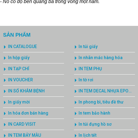
- Nó có độ bền quảng bá trong vòng một năm.
SẢN PHẨM
IN CATALOGUE
In túi giấy
In hộp giấy
In nhãn mác hàng hóa
IN TẠP CHÍ
IN TEM PHỤ
IN VOUCHER
In tờ rơi
IN SỔ KHÁM BỆNH
IN TEM DECAL NHỰA EPOXY
In giấy mời
In phong bì, tiêu đề thư
In hóa đơn bán hàng
In tem bảo hành
IN CARD VISIT
In túi đựng hồ sơ
IN TEM BẢY MÀU
In lịch tết