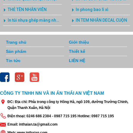
THẺ TÊN NHÂN VIÊN
In phong bao lì xì
In túi nhựa ghép màng nhôm phức hợp không cần trục ống đồng
IN TEM NHÃN DECAL CUỘN
Trang chủ
Giới thiệu
Sản phẩm
Thiết kế
Tin tức
LIÊN HỆ
CÔNG TY TNHH NN VÀ IN ẤN THÁI AN VIỆT NAM
ĐC: Địa chỉ: Phía trong công ty Hồng Hà, ngõ 109, đường Trường Chinh,
Quận Thanh Xuân, Hà Nội
Điện thoại: 0246 686 2384 - 0987 715 195 Hotline: 0987 715 195
Email: inthaian.ta@gmail.com
Web: www.inthaian.com