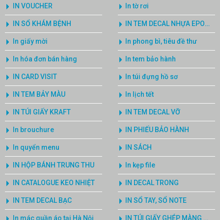
IN VOUCHER
In tờ rơi
IN SỔ KHÁM BỆNH
IN TEM DECAL NHỰA EPOXY
In giấy mời
In phong bì, tiêu đề thư
In hóa đơn bán hàng
In tem bảo hành
IN CARD VISIT
In túi đựng hồ sơ
IN TEM BẢY MÀU
In lịch tết
IN TÚI GIẤY KRAFT
IN TEM DECAL VỠ
In brouchure
IN PHIẾU BẢO HÀNH
In quyển menu
IN SÁCH
IN HỘP BÁNH TRUNG THU
In kẹp file
IN CATALOGUE KEO NHIỆT
IN DECAL TRONG
IN TEM DECAL BẠC
IN SỔ TAY, SỔ NOTE
In mác quần áo tại Hà Nội
IN TÚI GIẤY GHÉP MÀNG NHÔM 3 BIÊN